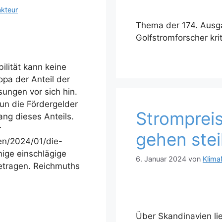
kteur
Thema der 174. Ausg
Golfstromforscher kri
lität kann keine
opa der Anteil der
ungen vor sich hin.
un die Fördergelder
Strompreis
ang dieses Anteils.
r
gehen stei
en/2024/01/die-
nige einschlägige
6. Januar 2024
von
Klima
etragen. Reichmuths
Über Skandinavien li