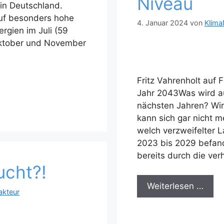
Niveau
in Deutschland.
uf besonders hohe
4. Januar 2024
von
Klima
rgien im Juli (59
Oktober und November
Fritz Vahrenholt auf 
Jahr 2043Was wird a
nächsten Jahren? Wir
kann sich gar nicht me
welch verzweifelter 
2023 bis 2029 befand
bereits durch die ver
ucht?!
Weiterlesen …
akteur