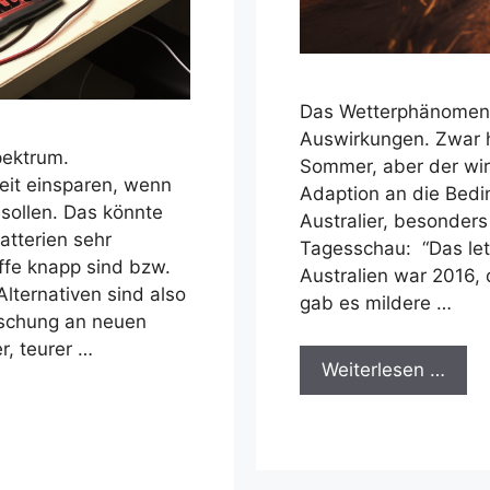
Das Wetterphänomen E
Auswirkungen. Zwar 
pektrum.
Sommer, aber der wir
Zeit einsparen, wenn
Adaption an die Bedi
sollen. Das könnte
Australier, besonders
atterien sehr
Tagesschau: “Das let
offe knapp sind bzw.
Australien war 2016,
lternativen sind also
gab es mildere …
rschung an neuen
r, teurer …
Weiterlesen …