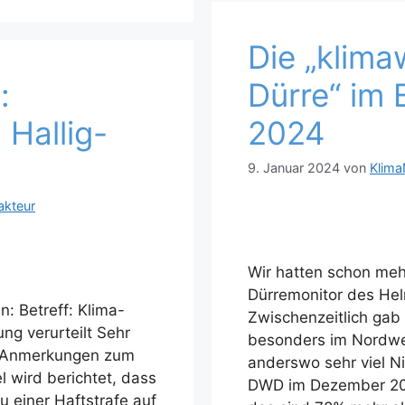
Die „klim
:
Dürre“ im
 Hallig-
2024
9. Januar 2024
von
Klima
akteur
Wir hatten schon mehr
Dürremonitor des Helm
n: Betreff: Klima-
Zwischenzeitlich ga
ung verurteilt Sehr
besonders im Nordwe
e Anmerkungen zum
anderswo sehr viel N
l wird berichtet, dass
DWD im Dezember 20
zu einer Haftstrafe auf