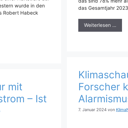
das sind 78% mehr al
estern wurde in den
das Gesamtjahr 202
ss Robert Habeck
Weiterlesen …
Klimaschau
r mit
Forscher kr
trom – Ist
Alarmismu
e
7. Januar 2024
von
Klima