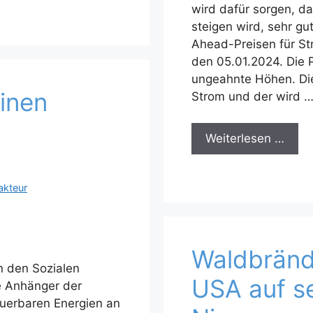
wird dafür sorgen, d
steigen wird, sehr gu
Ahead-Preisen für Str
den 05.01.2024. Die P
ungeahnte Höhen. Die
einen
Strom und der wird 
Weiterlesen …
akteur
Waldbränd
n den Sozialen
USA auf s
le Anhänger der
euerbaren Energien an