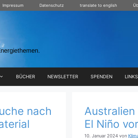
Impressum
Datenschutz
translate to english
Üb
Energiethemen.
BÜCHER
NEWSLETTER
SPENDEN
LINKS
Suche nach
Australien 
terial
El Niño vo
10. Januar 2024
von
Klim