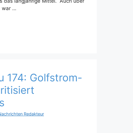
s das langjährige Mittel. Auch über
3 war …
 174: Golfstrom-
itisiert
s
Nachrichten Redakteur