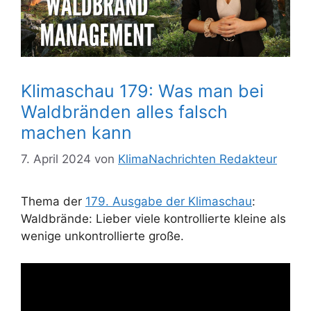
Klimaschau 179: Was man bei
Waldbränden alles falsch
machen kann
7. April 2024
von
KlimaNachrichten Redakteur
Thema der
179. Ausgabe der Klimaschau
:
Waldbrände: Lieber viele kontrollierte kleine als
wenige unkontrollierte große.