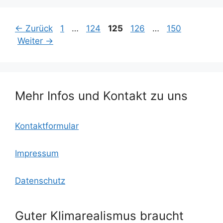
Seite
Seite
Seite
Seite
Seite
←
Zurück
1
…
124
125
126
…
150
Weiter
→
Mehr Infos und Kontakt zu uns
Kontaktformular
Impressum
Datenschutz
Guter Klimarealismus braucht