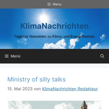
Zum
Menu
Inhalt
springen
KlimaNachrichten
Täglicher Newsletter zu Klima- und Energiethemen.
Menü
Ministry of silly talks
15. Mai 2023
von
KlimaNachrichten Redakteur