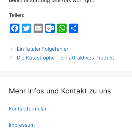
Berichterstattung täte das wohl gut.
Teilen:
F
T
E
O
W
T
a
w
m
ut
h
ei
c
itt
ai
lo
at
le
Ein fataler Folgefehler
e
er
l
o
s
n
Die Katastrophe – ein attraktives Produkt
b
k.
A
o
c
p
o
o
p
Mehr Infos und Kontakt zu uns
k
m
Kontaktformular
Impressum