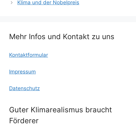
e
er
l
o
s
n
Klima und der Nobelpreis
b
k.
A
o
c
p
o
o
p
Mehr Infos und Kontakt zu uns
k
m
Kontaktformular
Impressum
Datenschutz
Guter Klimarealismus braucht
Förderer