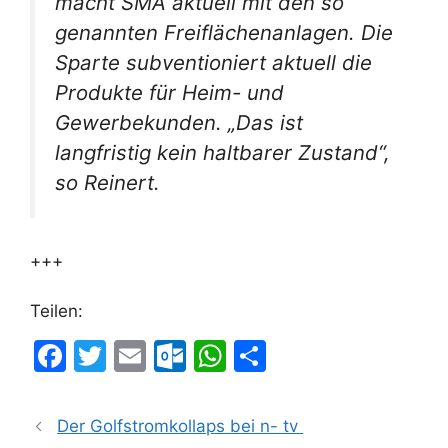
macht SMA aktuell mit den so
genannten Freiflächenanlagen. Die
Sparte subventioniert aktuell die
Produkte für Heim- und
Gewerbekunden. „Das ist
langfristig kein haltbarer Zustand“,
so Reinert.
+++
Teilen:
F
T
E
O
W
T
a
w
m
ut
h
ei
c
itt
ai
lo
at
le
Der Golfstromkollaps bei n- tv