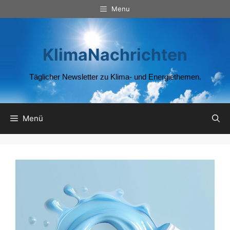
Zum
Menu
Inhalt
springen
KlimaNachrichten
Täglicher Newsletter zu Klima- und Energiethemen.
Menü