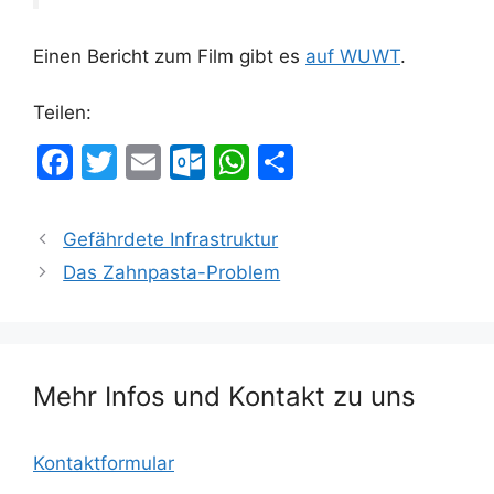
Einen Bericht zum Film gibt es
auf WUWT
.
Teilen:
F
T
E
O
W
T
a
w
m
ut
h
ei
c
itt
ai
lo
at
le
Gefährdete Infrastruktur
e
er
l
o
s
n
Das Zahnpasta-Problem
b
k.
A
o
c
p
o
o
p
Mehr Infos und Kontakt zu uns
k
m
Kontaktformular