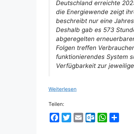
Deutschland erreichte 202
die Energiewende zeigt ih
beschreibt nur eine Jahre
Deshalb gab es 573 Stund
abgeregelten erneuerbaren 
Folgen treffen Verbraucher
funktionierendes System s
Verfügbarkeit zur jeweilige
Weiterlesen
Teilen:
F
T
E
O
W
T
a
w
m
ut
h
ei