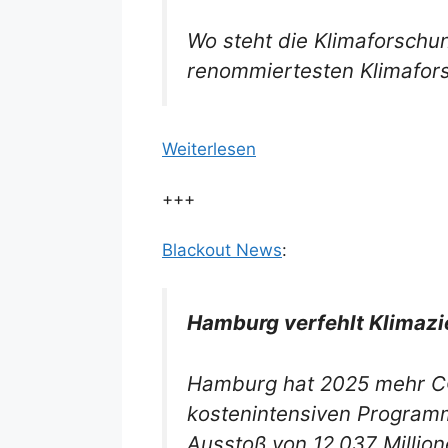
Wo steht die Klimaforschu
renommiertesten Klimafors
Weiterlesen
+++
Blackout News
:
Hamburg verfehlt Klimazi
Hamburg hat 2025 mehr CO
kostenintensiven Programm
Ausstoß von 12,037 Millio