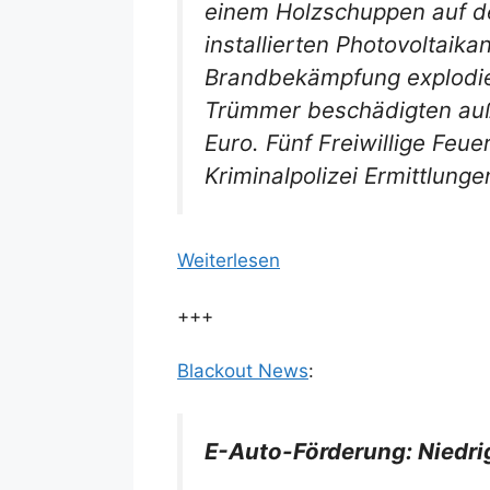
einem Holzschuppen auf de
installierten Photovoltaik
Brandbekämpfung explodier
Trümmer beschädigten auß
Euro. Fünf Freiwillige Feu
Kriminalpolizei Ermittlungen
Weiterlesen
+++
Blackout News
:
E-Auto-Förderung: Niedr