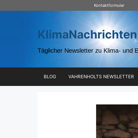
Zum
Kontaktformular
Inhalt
springen
KlimaNachrichten
Täglicher Newsletter zu Klima- und 
BLOG
VAHRENHOLTS NEWSLETTER