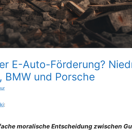
der E-Auto-Förderung? Nie
a, BMW und Porsche
eur
ki
:
infache moralische Entscheidung zwischen G