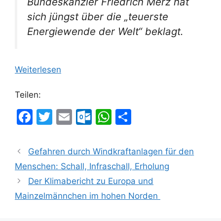
Bundeskanzler Friedrich Merz hat
sich jüngst über die „teuerste
Energiewende der Welt“ beklagt.
Weiterlesen
Teilen:
F
T
E
O
W
T
a
w
m
ut
h
ei
c
itt
ai
lo
at
le
Gefahren durch Windkraftanlagen für den
e
er
l
o
s
n
Menschen: Schall, Infraschall, Erholung
b
k.
A
Der Klimabericht zu Europa und
o
c
p
Mainzelmännchen im hohen Norden
o
o
p