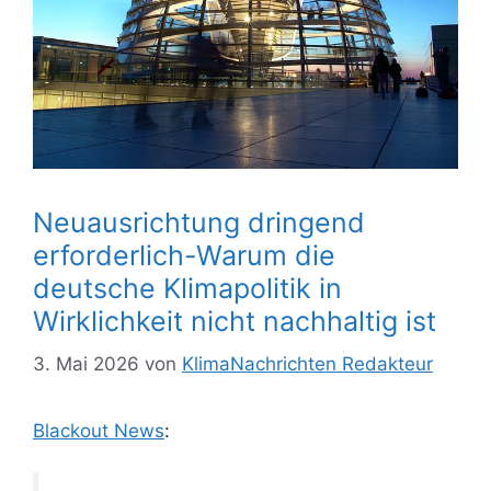
Neuausrichtung dringend
erforderlich-Warum die
deutsche Klimapolitik in
Wirklichkeit nicht nachhaltig ist
3. Mai 2026
von
KlimaNachrichten Redakteur
Blackout News
: