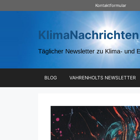
Zum
Kontaktformular
Inhalt
springen
KlimaNachrichten
Täglicher Newsletter zu Klima- und 
BLOG
VAHRENHOLTS NEWSLETTER