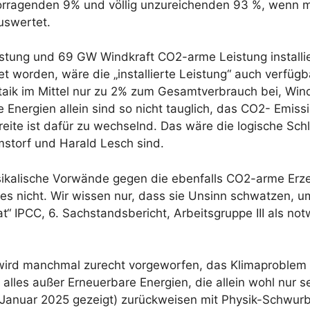
orragenden 9% und völlig unzureichenden 93 %, wenn m
auswertet.
istung und 69 GW Windkraft CO2-arme Leistung install
et worden, wäre die „installierte Leistung“ auch verfü
oltaik im Mittel nur zu 2% zum Gesamtverbrauch bei, W
Energien allein sind so nicht tauglich, das CO2- Emissi
reite ist dafür zu wechselnd. Das wäre die logische Sch
mstorf und Harald Lesch sind.
ikalische Vorwände gegen die ebenfalls CO2-arme Erze
es nicht. Wir wissen nur, dass sie Unsinn schwatzen,
“ IPCC, 6. Sachstandsbericht, Arbeitsgruppe III als no
wird manchmal zurecht vorgeworfen, das Klimaproblem
alles außer Erneuerbare Energien, die allein wohl nur s
 Januar 2025 gezeigt) zurückweisen mit Physik-Schwurb