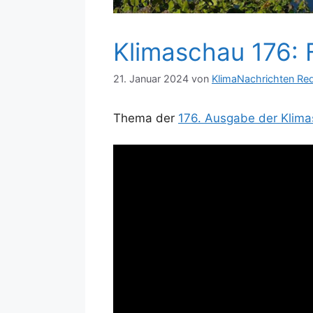
Klimaschau 176: 
21. Januar 2024
von
KlimaNachrichten Re
Thema der
176. Ausgabe der Klim