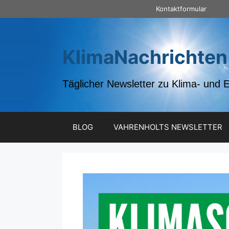
Zum
Kontaktformular
Inhalt
springen
KlimaNachrichten
Täglicher Newsletter zu Klima- und 
BLOG
VAHRENHOLTS NEWSLETTER