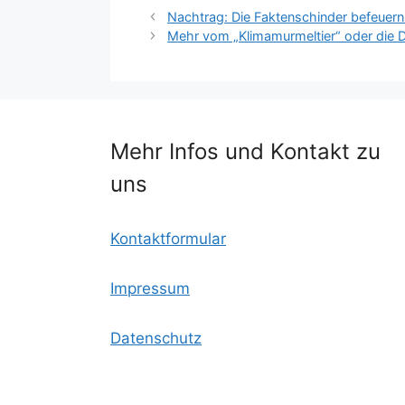
c
itt
ai
lo
at
le
Nachtrag: Die Faktenschinder befeu
Mehr vom „Klimamurmeltier“ oder die 
e
er
l
o
s
n
b
k.
A
o
c
p
o
o
p
Mehr Infos und Kontakt zu
k
m
uns
Kontaktformular
Impressum
Datenschutz