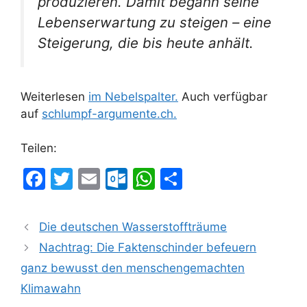
produzieren. Damit begann seine
Lebenserwartung zu steigen – eine
Steigerung, die bis heute anhält.
Weiterlesen
im Nebelspalter.
Auch verfügbar
auf
schlumpf-argumente.ch.
Teilen:
F
T
E
O
W
T
a
w
m
ut
h
ei
c
itt
ai
lo
at
le
Die deutschen Wasserstoffträume
e
er
l
o
s
n
Nachtrag: Die Faktenschinder befeuern
b
k.
A
ganz bewusst den menschengemachten
o
c
p
Klimawahn