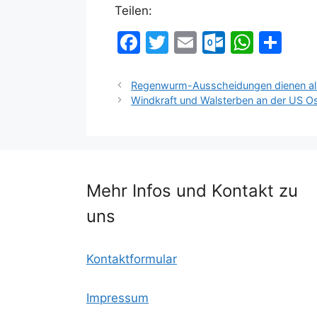
Teilen:
F
T
E
O
W
T
a
w
m
ut
h
ei
c
itt
ai
lo
at
le
Regenwurm-Ausscheidungen dienen als
Windkraft und Walsterben an der US O
e
er
l
o
s
n
b
k.
A
o
c
p
o
o
p
Mehr Infos und Kontakt zu
k
m
uns
Kontaktformular
Impressum