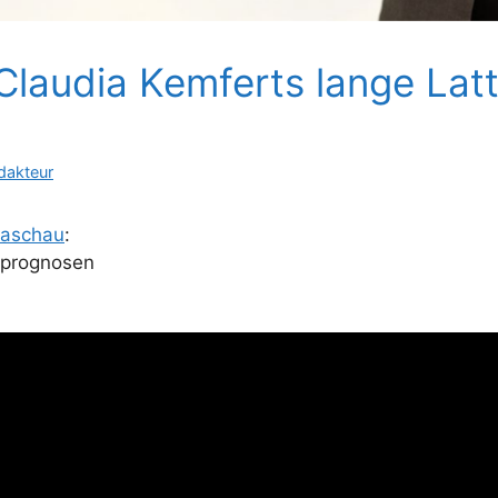
Claudia Kemferts lange Lat
dakteur
maschau
:
hlprognosen