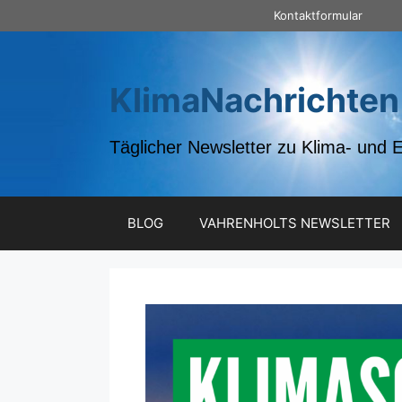
Zum
Kontaktformular
Inhalt
springen
KlimaNachrichten
Täglicher Newsletter zu Klima- und 
BLOG
VAHRENHOLTS NEWSLETTER