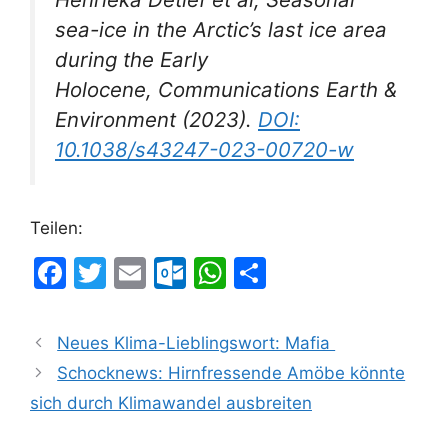
sea-ice in the Arctic’s last ice area
during the Early
Holocene,
Communications Earth &
Environment
(2023).
DOI:
10.1038/s43247-023-00720-w
Teilen:
F
T
E
O
W
T
a
w
m
ut
h
ei
c
itt
ai
lo
at
le
Neues Klima-Lieblingswort: Mafia
e
er
l
o
s
n
Schocknews: Hirnfressende Amöbe könnte
b
k.
A
sich durch Klimawandel ausbreiten
o
c
p