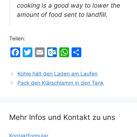
cooking is a good way to lower the
amount of food sent to landfill.
Teilen:
F
T
E
O
W
T
a
w
m
ut
h
ei
c
itt
ai
lo
at
le
Kohle hält den Laden am Laufen
e
er
l
o
s
n
Pack den Klärschlamm in den Tank
b
k.
A
o
c
p
o
o
p
Mehr Infos und Kontakt zu uns
k
m
Kontaktformular