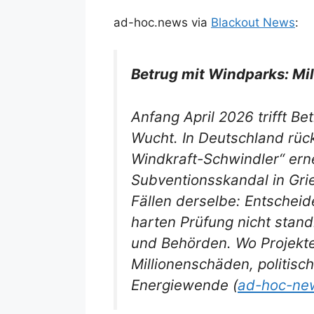
ad-hoc.news via
Blackout News
:
Betrug mit Windparks: Mi
Anfang April 2026 trifft B
Wucht. In Deutschland rüc
Windkraft-Schwindler“ erne
Subventionsskandal in Gri
Fällen derselbe: Entscheid
harten Prüfung nicht standh
und Behörden. Wo Projekte
Millionenschäden, politisc
Energiewende (
ad-hoc-new