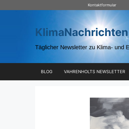
Zum
Kontaktformular
Inhalt
springen
KlimaNachrichten
Täglicher Newsletter zu Klima- und 
BLOG
VAHRENHOLTS NEWSLETTER