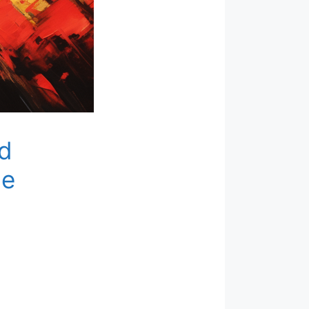
nd
he