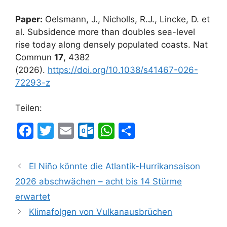
Paper:
Oelsmann, J., Nicholls, R.J., Lincke, D. et
al. Subsidence more than doubles sea-level
rise today along densely populated coasts. Nat
Commun
17
, 4382
(2026).
https://doi.org/10.1038/s41467-026-
72293-z
Teilen:
F
T
E
O
W
T
a
w
m
ut
h
ei
c
itt
ai
lo
at
le
El Niño könnte die Atlantik-Hurrikansaison
e
er
l
o
s
n
2026 abschwächen – acht bis 14 Stürme
b
k.
A
erwartet
o
c
p
Klimafolgen von Vulkanausbrüchen