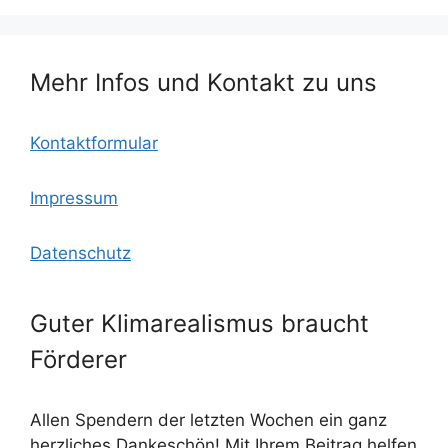
o
o
p
k
m
Mehr Infos und Kontakt zu uns
Kontaktformular
Impressum
Datenschutz
Guter Klimarealismus braucht
Förderer
Allen Spendern der letzten Wochen ein ganz
herzliches Dankeschön! Mit Ihrem Beitrag helfen