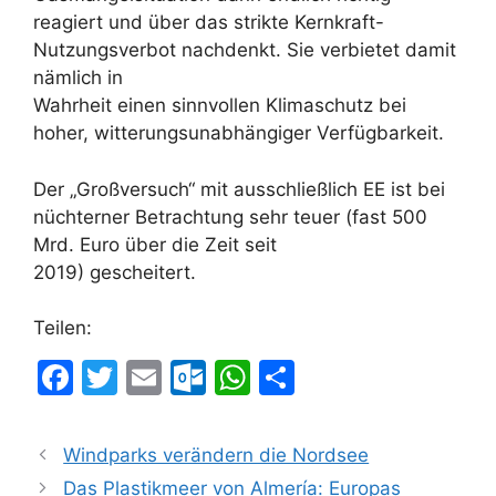
reagiert und über das strikte Kernkraft-
Nutzungsverbot nachdenkt. Sie verbietet damit
nämlich in
Wahrheit einen sinnvollen Klimaschutz bei
hoher, witterungsunabhängiger Verfügbarkeit.
Der „Großversuch“ mit ausschließlich EE ist bei
nüchterner Betrachtung sehr teuer (fast 500
Mrd. Euro über die Zeit seit
2019) gescheitert.
Teilen:
F
T
E
O
W
T
a
w
m
ut
h
ei
c
itt
ai
lo
at
le
Windparks verändern die Nordsee
e
er
l
o
s
n
Das Plastikmeer von Almería: Europas