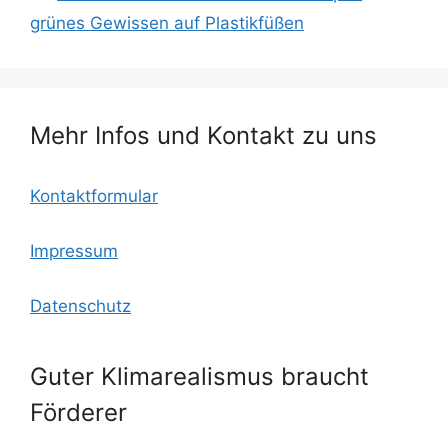
b
k.
A
grünes Gewissen auf Plastikfüßen
o
c
p
o
o
p
k
m
Mehr Infos und Kontakt zu uns
Kontaktformular
Impressum
Datenschutz
Guter Klimarealismus braucht
Förderer