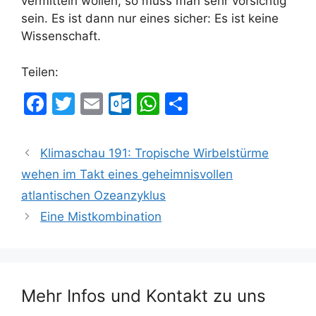
vermitteln wollen, so muss man sehr vorsichtig
sein. Es ist dann nur eines sicher: Es ist keine
Wissenschaft.
Teilen:
F
T
E
O
W
T
a
w
m
ut
h
ei
c
itt
ai
lo
at
le
Klimaschau 191: Tropische Wirbelstürme
e
er
l
o
s
n
wehen im Takt eines geheimnisvollen
b
k.
A
atlantischen Ozeanzyklus
o
c
p
Eine Mistkombination
o
o
p
k
m
Mehr Infos und Kontakt zu uns