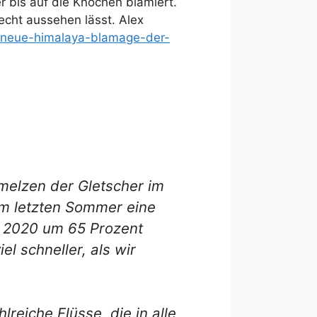
r bis auf die Knochen blamiert.
echt aussehen lässt. Alex
e-neue-himalaya-blamage-der-
melzen der Gletscher im
m letzten Sommer eine
d 2020 um 65 Prozent
l schneller, als wir
reiche Flüsse, die in alle