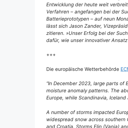
Entwicklung der heute weit verbre
Verfahren – angefangen bei der Su
Batterieprototypen – auf neun Mona
lässt sich Jason Zander, Vizepräsid
zitieren. »Unser Erfolg bei der Such
dafür, wie unser innovativer Ansatz
+++
Die europäische Wetterbehörde
EC
“In December 2023, large parts of E
moisture anomaly patterns. The abo
Europe, while Scandinavia, Iceland
A number of storms impacted Europe
widespread snow across southern Ge
and Croatia. Storms Elin (Vanja) and