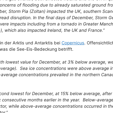
oncerns of flooding due to already saturated ground f
ber, Storm Pia (Zoltan) impacted the UK, southern Scan
ad disruption. In the final days of December, Storm G
vere impacts including from a tornado in Greater Manch
), which also impacted Ireland, the UK and France.”
n der Arktis und Antarktis bei
Copernicus
. Offensichtl
was die See-Eis-Bedeckung betrifft.
 10th lowest value for December, at 3% below average, 
verage). Sea ice concentrations were above average in
-average concentrations prevailed in the northern Cana
econd lowest for December, at 15% below average, after 
ix consecutive months earlier in the year. Below-average
ector, while above-average concentrations occurred in t
or.”