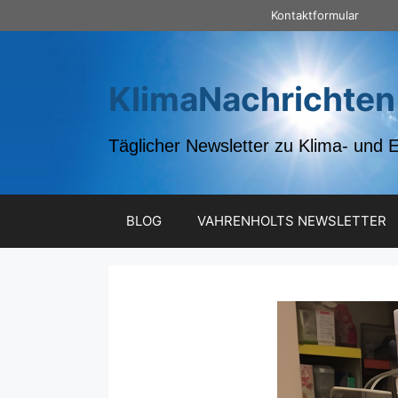
Zum
Kontaktformular
Inhalt
springen
KlimaNachrichten
Täglicher Newsletter zu Klima- und 
BLOG
VAHRENHOLTS NEWSLETTER