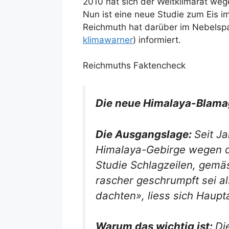
2010 hat sich der Weltklimarat weg
Nun ist eine neue Studie zum Eis i
Reichmuth hat darüber im Nebelspal
klimawarner
) informiert.
Reichmuths Faktencheck
Die neue Himalaya-Blama
Die Ausgangslage:
Seit J
Himalaya-Gebirge wegen d
Studie Schlagzeilen, gemä
rascher geschrumpft sei al
dachten», liess sich Haupt
Warum das wichtig ist:
Di