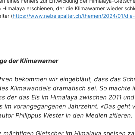
en eines Fehlers zur Entwicklung der Himalaya-Gletsche
m Himalaya erschienen, der die Klimawarner wieder schl
ter (
https://www.nebelspalter.ch/themen/2024/01/di
ge der Klimawarner
ahren bekommen wir eingebläut, dass das Sch
es Klimawandels dramatisch sei. So machte i
ss der das Eis im Himalaya zwischen 2011 un
s im vorangegangenen Jahrzehnt. «Das geht vie
autor Philippus Wester in den Medien zitieren.
e mächtigen Gletscher im Himalaya speisen zahl