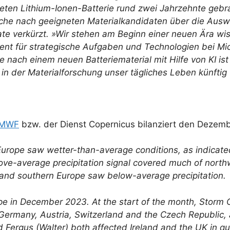
iteten Lithium-Ionen-Batterie rund zwei Jahrzehnte ge
che nach geeigneten Materialkandidaten über die Auswa
te verkürzt. »Wir stehen am Beginn einer neuen Ära wi
ent für strategische Aufgaben und Technologien bei Micr
e nach einem neuen Batteriematerial mit Hilfe von KI ist
 in der Materialforschung unser tägliches Leben künftig
MWF
bzw. der Dienst Copernicus bilanziert den Dezem
urope saw wetter-than-average conditions, as indicated 
ve-average precipitation signal covered much of north
 and southern Europe saw below-average precipitation.
 in December 2023. At the start of the month, Storm Ci
rmany, Austria, Switzerland and the Czech Republic, al
 Fergus (Walter) both affected Ireland and the UK in quic