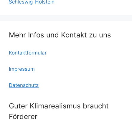
o
c
p
Schleswig-Holstein
o
o
p
k
m
Mehr Infos und Kontakt zu uns
Kontaktformular
Impressum
Datenschutz
Guter Klimarealismus braucht
Förderer