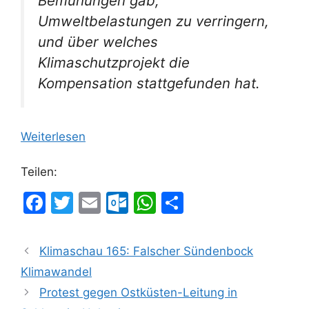
Bemühungen gab,
Umweltbelastungen zu verringern,
und über welches
Klimaschutzprojekt die
Kompensation stattgefunden hat.
Weiterlesen
Teilen:
F
T
E
O
W
T
a
w
m
ut
h
ei
c
itt
ai
lo
at
le
Klimaschau 165: Falscher Sündenbock
e
er
l
o
s
n
Klimawandel
b
k.
A
Protest gegen Ostküsten-Leitung in