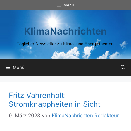
Zum
Menu
Inhalt
springen
KlimaNachrichten
Täglicher Newsletter zu Klima- und Energiethemen.
Menü
Fritz Vahrenholt:
Stromknappheiten in Sicht
9. März 2023
von
KlimaNachrichten Redakteur