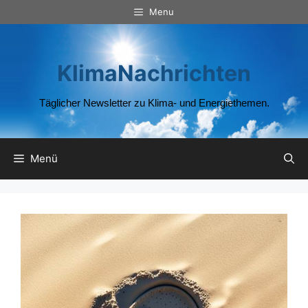
Zum
Menu
Inhalt
springen
KlimaNachrichten
Täglicher Newsletter zu Klima- und Energiethemen.
Menü