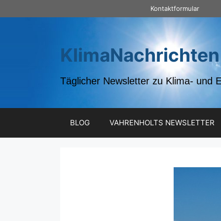
Zum
Kontaktformular
Inhalt
springen
KlimaNachrichten
Täglicher Newsletter zu Klima- und 
BLOG
VAHRENHOLTS NEWSLETTER