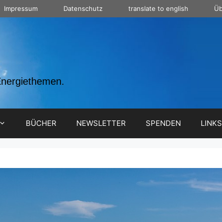
Impressum
Datenschutz
translate to english
Üb
Energiethemen.
BÜCHER
NEWSLETTER
SPENDEN
LINKS