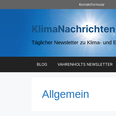
Zum
Kontaktformular
Inhalt
springen
KlimaNachrichten
Täglicher Newsletter zu Klima- und 
BLOG
VAHRENHOLTS NEWSLETTER
Allgemein