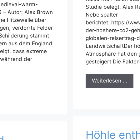
medieval-warm-
Studie belegt. Alex 
 – Autor: Alex Brown
Nebelspalter
ine Hitzewelle über
berichtet: https://w
en, verdorrte Felder
der-hoehere-co2-geh
 Schilderung stammt
globalen-reisertrag-d
ern aus dem England
LandwirtschaftDer hö
zeigt, dass extreme
Atmosphäre hat den g
 während der
gesteigert Die Fakte
Weiterlesen …
Höhle enth
d