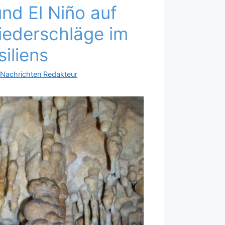
und El Niño auf
iederschläge im
iliens
aNachrichten Redakteur