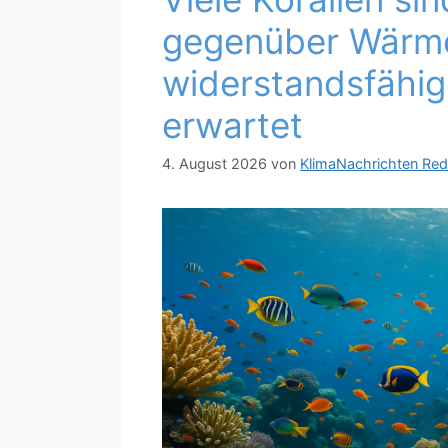
gegenüber Wärm
widerstandsfähig
erwartet
4. August 2026
von
KlimaNachrichten Red