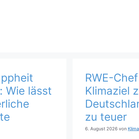
ppheit
RWE-Chef 
: Wie lässt
Klimaziel 
erliche
Deutschla
te
zu teuer
6. August 2026
von
Klim