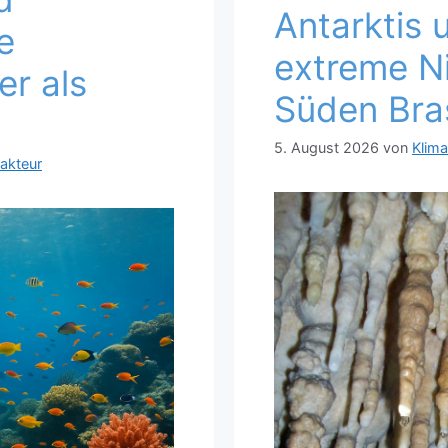
Antarktis 
e
extreme N
er als
Süden Bras
5. August 2026
von
Klim
akteur