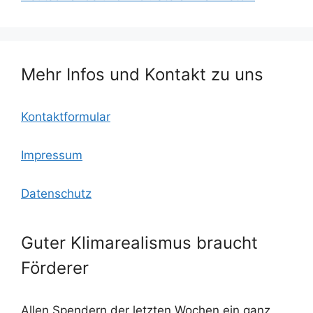
o
o
p
k
m
Mehr Infos und Kontakt zu uns
Kontaktformular
Impressum
Datenschutz
Guter Klimarealismus braucht
Förderer
Allen Spendern der letzten Wochen ein ganz