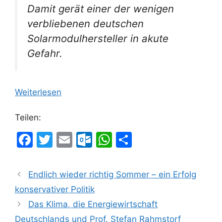
Damit gerät einer der wenigen
verbliebenen deutschen
Solarmodulhersteller in akute
Gefahr.
Weiterlesen
Teilen:
F
T
E
O
W
T
a
w
m
ut
h
ei
c
itt
ai
lo
at
le
Endlich wieder richtig Sommer – ein Erfolg
e
er
l
o
s
n
konservativer Politik
b
k.
A
Das Klima, die Energiewirtschaft
o
c
p
Deutschlands und Prof. Stefan Rahmstorf