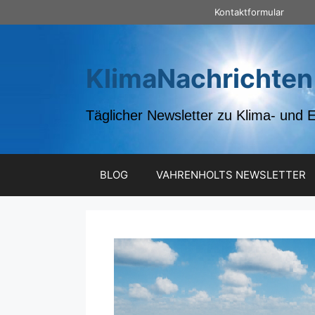
Zum
Kontaktformular
Inhalt
springen
KlimaNachrichten
Täglicher Newsletter zu Klima- und 
BLOG
VAHRENHOLTS NEWSLETTER