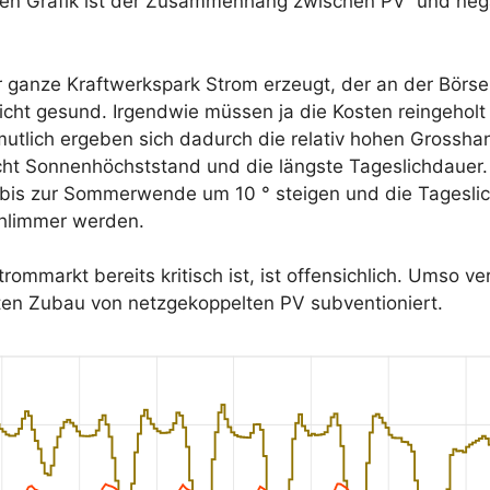
nden Grafik ist der Zusammenhang zwischen PV und neg
 ganze Kraftwerkspark Strom erzeugt, der an der Börse
icht gesund. Irgendwie müssen ja die Kosten reingeholt
utlich ergeben sich dadurch die relativ hohen Grossha
icht Sonnenhöchststand und die längste Tageslichdauer
bis zur Sommerwende um 10 ° steigen und die Tagesli
chlimmer werden.
ommarkt bereits kritisch ist, ist offensichlich. Umso ve
ten Zubau von netzgekoppelten PV subventioniert.