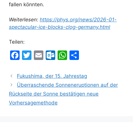
fallen könnten.
Weiterlesen:
https://phys.org/news/2026-01-
spectacular-ice-blocks-clog-germany.html
Teilen:
F
T
E
O
W
T
a
w
m
ut
h
ei
c
itt
ai
lo
at
le
Fukushima, der 15. Jahrestag
e
er
l
o
s
n
Überraschende Sonneneruptionen auf der
b
k.
A
Rückseite der Sonne bestätigen neue
o
c
p
Vorhersagemethode
o
o
p
k
m