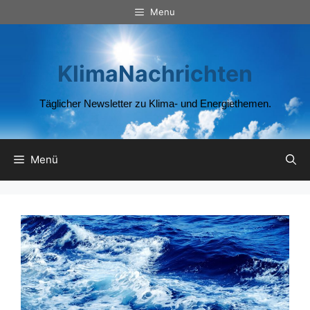
Zum
Menu
Inhalt
springen
KlimaNachrichten
Täglicher Newsletter zu Klima- und Energiethemen.
Menü