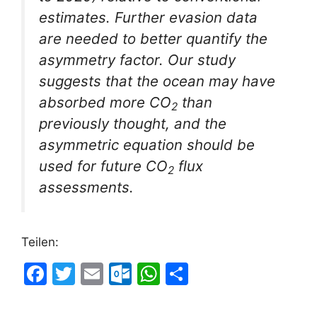
estimates. Further evasion data
are needed to better quantify the
asymmetry factor. Our study
suggests that the ocean may have
absorbed more CO
than
2
previously thought, and the
asymmetric equation should be
used for future CO
flux
2
assessments.
Teilen:
F
T
E
O
W
T
a
w
m
ut
h
ei