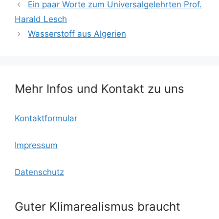
c
itt
ai
lo
at
le
Ein paar Worte zum Universalgelehrten Prof.
e
er
l
o
s
n
Harald Lesch
b
k.
A
Wasserstoff aus Algerien
o
c
p
o
o
p
k
m
Mehr Infos und Kontakt zu uns
Kontaktformular
Impressum
Datenschutz
Guter Klimarealismus braucht