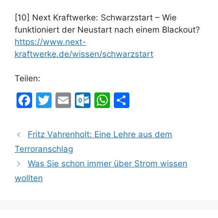
[10] Next Kraftwerke: Schwarzstart – Wie
funktioniert der Neustart nach einem Blackout?
https://www.next-
kraftwerke.de/wissen/schwarzstart
Teilen:
F
T
E
O
W
T
a
w
m
ut
h
ei
c
itt
ai
lo
at
le
Fritz Vahrenholt: Eine Lehre aus dem
e
er
l
o
s
n
Terroranschlag
b
k.
A
Was Sie schon immer über Strom wissen
o
c
p
wollten
o
o
p
k
m