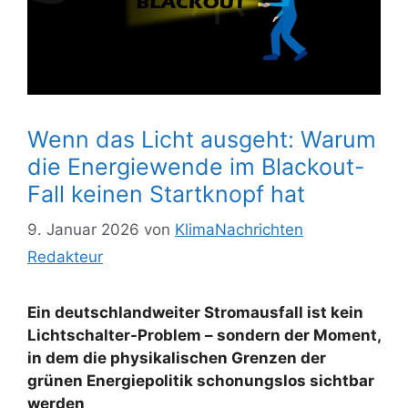
Wenn das Licht ausgeht: Warum
die Energiewende im Blackout-
Fall keinen Startknopf hat
9. Januar 2026
von
KlimaNachrichten
Redakteur
Ein deutschlandweiter Stromausfall ist kein
Lichtschalter-Problem – sondern der Moment,
in dem die physikalischen Grenzen der
grünen Energiepolitik schonungslos sichtbar
werden