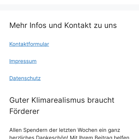
o
c
p
o
o
p
Mehr Infos und Kontakt zu uns
k
m
Kontaktformular
Impressum
Datenschutz
Guter Klimarealismus braucht
Förderer
Allen Spendern der letzten Wochen ein ganz
herzliches Dankeschön! Mit Ihrem Beitrag helfen