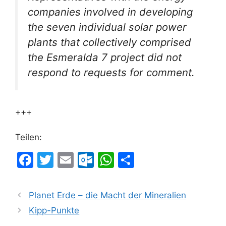
companies involved in developing
the seven individual solar power
plants that collectively comprised
the Esmeralda 7 project did not
respond to requests for comment.
+++
Teilen:
F
T
E
O
W
T
a
w
m
ut
h
ei
c
itt
ai
lo
at
le
Planet Erde – die Macht der Mineralien
e
er
l
o
s
n
Kipp-Punkte
b
k.
A