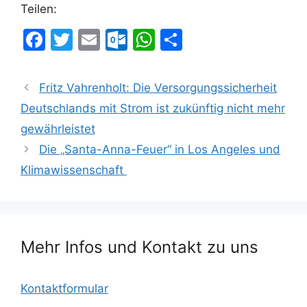
Teilen:
F
T
E
O
W
T
a
w
m
ut
h
ei
c
itt
ai
lo
at
le
Fritz Vahrenholt: Die Versorgungssicherheit
e
er
l
o
s
n
Deutschlands mit Strom ist zukünftig nicht mehr
b
k.
A
gewährleistet
o
c
p
Die „Santa-Anna-Feuer“ in Los Angeles und
o
o
p
Klimawissenschaft
k
m
Mehr Infos und Kontakt zu uns
Kontaktformular