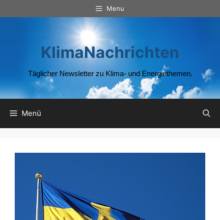
Zum
Menu
Inhalt
springen
KlimaNachrichten
Täglicher Newsletter zu Klima- und Energiethemen.
Menü