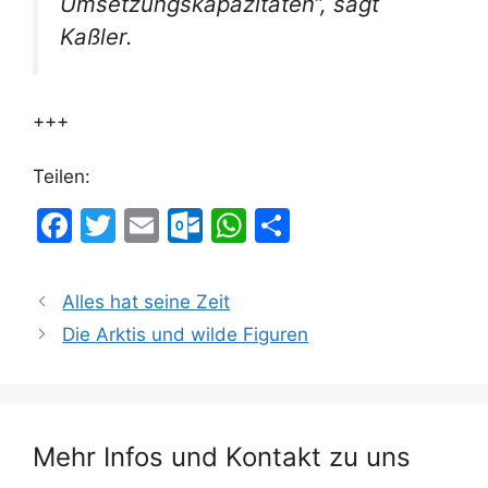
Umsetzungskapazitäten“, sagt
Kaßler.
+++
Teilen:
F
T
E
O
W
T
a
w
m
ut
h
ei
c
itt
ai
lo
at
le
Alles hat seine Zeit
e
er
l
o
s
n
Die Arktis und wilde Figuren
b
k.
A
o
c
p
o
o
p
Mehr Infos und Kontakt zu uns
k
m