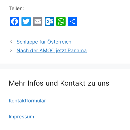
Teilen:
F
T
E
O
W
T
a
w
m
ut
h
ei
c
itt
ai
lo
at
le
Schlappe für Österreich
e
er
l
o
s
n
Nach der AMOC jetzt Panama
b
k.
A
o
c
p
o
o
p
Mehr Infos und Kontakt zu uns
k
m
Kontaktformular
Impressum