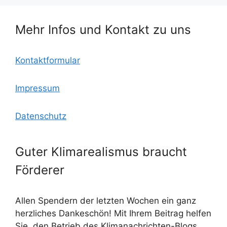
o
c
p
o
o
p
Mehr Infos und Kontakt zu uns
k
m
Kontaktformular
Impressum
Datenschutz
Guter Klimarealismus braucht
Förderer
Allen Spendern der letzten Wochen ein ganz
herzliches Dankeschön! Mit Ihrem Beitrag helfen
Sie, den Betrieb des Klimanachrichten-Blogs