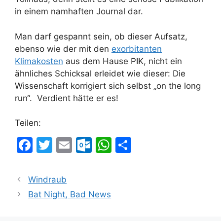
in einem namhaften Journal dar.
Man darf gespannt sein, ob dieser Aufsatz,
ebenso wie der mit den
exorbitanten
Klimakosten
aus dem Hause PIK, nicht ein
ähnliches Schicksal erleidet wie dieser: Die
Wissenschaft korrigiert sich selbst „on the long
run“. Verdient hätte er es!
Teilen:
F
T
E
O
W
T
a
w
m
ut
h
ei
c
itt
ai
lo
at
le
Windraub
e
er
l
o
s
n
Bat Night, Bad News
b
k.
A