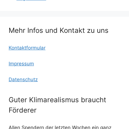
b
k.
A
o
c
p
o
o
p
Mehr Infos und Kontakt zu uns
k
m
Kontaktformular
Impressum
Datenschutz
Guter Klimarealismus braucht
Förderer
Allen Spendern der letzten Wochen ein ganz