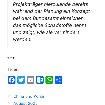
Projektträger hierzulande bereits
während der Planung ein Konzept
bei dem Bundesamt einreichen,
das mögliche Schadstoffe nennt
und zeigt, wie sie vermindert
werden.
+++
Teilen:
F
T
E
O
W
T
a
w
m
ut
h
ei
c
itt
ai
lo
at
le
China und Kohle
e
er
l
o
s
n
August 2025