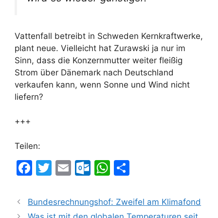
Vattenfall betreibt in Schweden Kernkraftwerke,
plant neue. Vielleicht hat Zurawski ja nur im
Sinn, dass die Konzernmutter weiter fleißig
Strom über Dänemark nach Deutschland
verkaufen kann, wenn Sonne und Wind nicht
liefern?
+++
Teilen:
F
T
E
O
W
T
a
w
m
ut
h
ei
c
itt
ai
lo
at
le
Bundesrechnungshof: Zweifel am Klimafond
e
er
l
o
s
n
Was ist mit den globalen Temperaturen seit