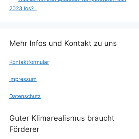
b
k.
A
2023 los?
o
c
p
o
o
p
k
m
Mehr Infos und Kontakt zu uns
Kontaktformular
Impressum
Datenschutz
Guter Klimarealismus braucht
Förderer