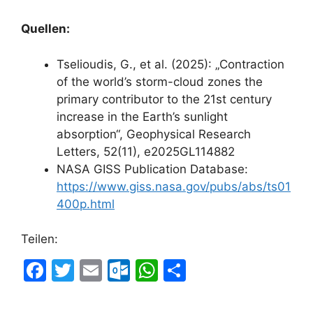
Quellen:
Tselioudis, G., et al. (2025): „Contraction
of the world’s storm-cloud zones the
primary contributor to the 21st century
increase in the Earth’s sunlight
absorption“, Geophysical Research
Letters, 52(11), e2025GL114882
NASA GISS Publication Database:
https://www.giss.nasa.gov/pubs/abs/ts01
400p.html
Teilen:
F
T
E
O
W
T
a
w
m
ut
h
ei