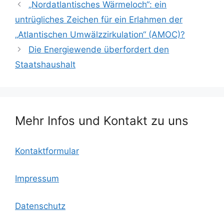
c
itt
ai
lo
at
le
„Nordatlantisches Wärmeloch“: ein
e
er
l
o
s
n
untrügliches Zeichen für ein Erlahmen der
b
k.
A
„Atlantischen Umwälzzirkulation“ (AMOC)?
o
c
p
Die Energiewende überfordert den
o
o
p
Staatshaushalt
k
m
Mehr Infos und Kontakt zu uns
Kontaktformular
Impressum
Datenschutz