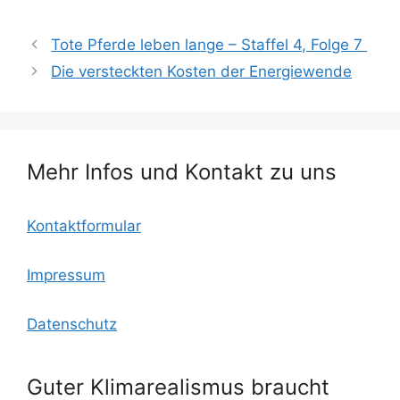
a
w
m
ut
h
ei
c
itt
ai
lo
at
le
Tote Pferde leben lange – Staffel 4, Folge 7
e
er
l
o
s
n
Die versteckten Kosten der Energiewende
b
k.
A
o
c
p
o
o
p
Mehr Infos und Kontakt zu uns
k
m
Kontaktformular
Impressum
Datenschutz
Guter Klimarealismus braucht