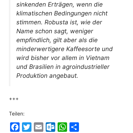
sinkenden Erträgen, wenn die
klimatischen Bedingungen nicht
stimmen. Robusta ist, wie der
Name schon sagt, weniger
empfindlich, gilt aber als die
minderwertigere Kaffeesorte und
wird bisher vor allem in Vietnam
und Brasilien in agroindustrieller
Produktion angebaut.
+++
Teilen:
F
T
E
O
W
T