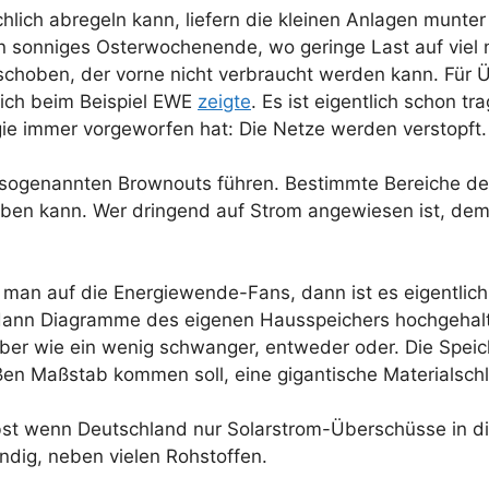
ich abregeln kann, liefern die kleinen Anlagen munter 
n sonniges Osterwochenende, wo geringe Last auf viel ni
schoben, der vorne nicht verbraucht werden kann. Für Ü
lich beim Beispiel EWE
zeigte
. Es ist eigentlich schon tr
e immer vorgeworfen hat: Die Netze werden verstopft
u sogenannten Brownouts führen. Bestimmte Bereiche d
aben kann. Wer dringend auf Strom angewiesen ist, dem
 man auf die Energiewende-Fans, dann ist es eigentlich
 dann Diagramme des eigenen Hausspeichers hochgehalte
aber wie ein wenig schwanger, entweder oder. Die Speich
ßen Maßstab kommen soll, eine gigantische Materialschla
lbst wenn Deutschland nur Solarstrom-Überschüsse in di
endig, neben vielen Rohstoffen.