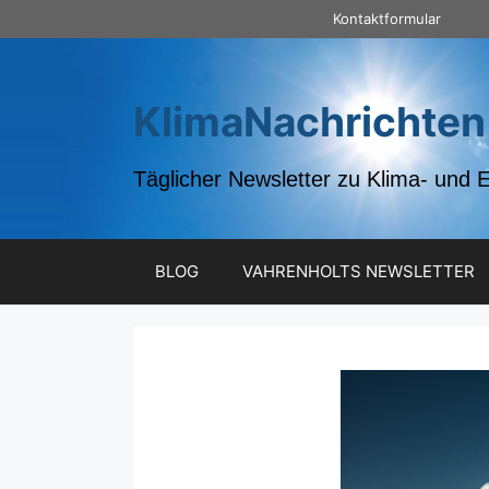
Zum
Kontaktformular
Inhalt
springen
KlimaNachrichten
Täglicher Newsletter zu Klima- und 
BLOG
VAHRENHOLTS NEWSLETTER