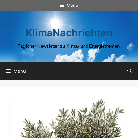
Zum
Menu
Inhalt
springen
KlimaNachrichten
Täglicher Newsletter zu Klima- und Energiethemen.
Menü