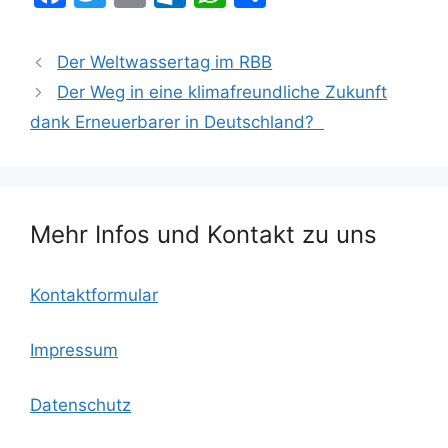
a
w
m
ut
h
ei
c
itt
ai
lo
at
le
Der Weltwassertag im RBB
e
er
l
o
s
n
Der Weg in eine klimafreundliche Zukunft
b
k.
A
dank Erneuerbarer in Deutschland?
o
c
p
o
o
p
k
m
Mehr Infos und Kontakt zu uns
Kontaktformular
Impressum
Datenschutz