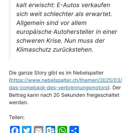
kalt erwischt: E-Autos verkaufen
sich weit schlechter als erwartet.
Allgemein sind vor allem
europäische Autohersteller in einer
schweren Krise. Nun muss der
Klimaschutz zurückstehen.
Die ganze Story gibt es im Nebelspalter
(
https://www.nebelspalter.ch/themen/2025/03/
das-comeback-des-verbrennungsmotors
). Der
Beitrag kann nach 20 Sekunden freigeschaltet
werden.
Teilen:
F
T
E
O
W
T