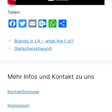
Teilen:
F
T
E
O
W
T
a
w
m
ut
h
ei
c
itt
ai
lo
at
le
Brände in LA – what the f..k!?
e
er
l
o
s
n
Gletscherschwund
b
k.
A
o
c
p
o
o
p
Mehr Infos und Kontakt zu uns
k
m
Kontaktformular
Impressum