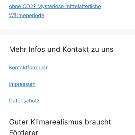
b
k.
A
ohne CO2? Mysteriöse mittelalterliche
o
c
p
Wärmeperiode
o
o
p
k
m
Mehr Infos und Kontakt zu uns
Kontaktformular
Impressum
Datenschutz
Guter Klimarealismus braucht
Förderer