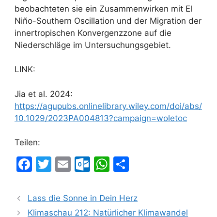
beobachteten sie ein Zusammenwirken mit El
Niño-Southern Oscillation und der Migration der
innertropischen Konvergenzzone auf die
Niederschläge im Untersuchungsgebiet.
LINK:
Jia et al. 2024:
https://agupubs.onlinelibrary.wiley.com/doi/abs/
10.1029/2023PA004813?campaign=woletoc
Teilen:
F
T
E
O
W
T
a
w
m
ut
h
ei
c
itt
ai
lo
at
le
Lass die Sonne in Dein Herz
e
er
l
o
s
n
Klimaschau 212: Natürlicher Klimawandel