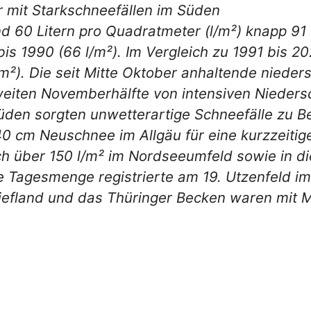
 mit Starkschneefällen im Süden
nd 60 Litern pro Quadratmeter (l/m²) knapp 91
is 1990 (66 l/m²). Im Vergleich zu 1991 bis 2
/m²). Die seit Mitte Oktober anhaltende niede
eiten Novemberhälfte von intensiven Nieders
den sorgten unwetterartige Schneefälle zu Be
0 cm Neuschnee im Allgäu für eine kurzzeitig
ich über 150 l/m² im Nordseeumfeld sowie in d
te Tagesmenge registrierte am 19. Utzenfeld 
 Tiefland und das Thüringer Becken waren mi