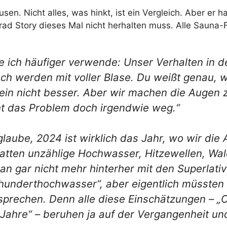
en. Nicht alles, was hinkt, ist ein Vergleich. Aber er h
rad Story dieses Mal nicht herhalten muss. Alle Sauna
e ich häufiger verwende: Unser Verhalten in de
ch werden mit voller Blase. Du weißt genau, w
lein nicht besser. Aber wir machen die Augen z
eht das Problem doch irgendwie weg.“
 glaube, 2024 ist wirklich das Jahr, wo wir d
 hatten unzählige Hochwasser, Hitzewellen, 
n gar nicht mehr hinterher mit den Superlati
rhunderthochwasser“, aber eigentlich müssten
prechen. Denn alle diese Einschätzungen – „O
0 Jahre“ – beruhen ja auf der Vergangenheit und