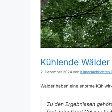
Kühlende Wälder
2. Dezember 2024
von
KlimaNachrichten 
Wälder haben eine enorme Kühlwir
Zu den Ergebnissen gehört
fast zehn Grad Celsius hei