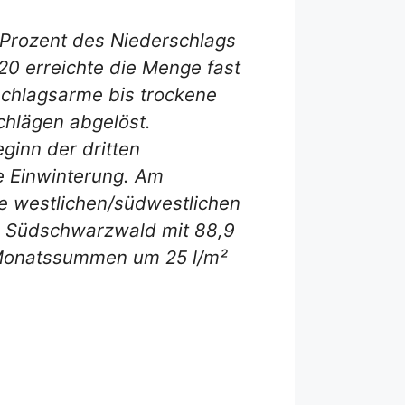
 Prozent des Niederschlags
020 erreichte die Menge fast
rschlagsarme bis trockene
chlägen abgelöst.
ginn der dritten
e Einwinterung. Am
ie westlichen/südwestlichen
im Südschwarzwald mit 88,9
t Monatssummen um 25 l/m²