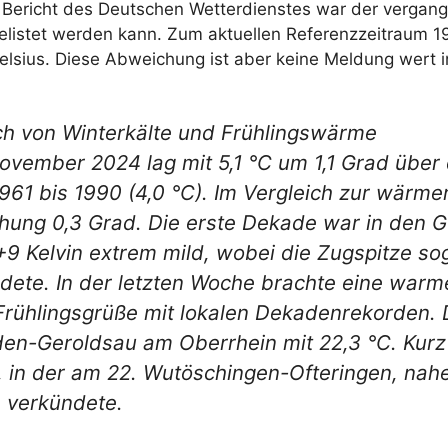
ericht des Deutschen Wetterdienstes war der vergange
gelistet werden kann. Zum aktuellen Referenzzeitraum 
lsius. Diese Abweichung ist aber keine Meldung wert 
ch von Winterkälte und Frühlingswärme
ovember 2024 lag mit 5,1 °C um 1,1 Grad über 
961 bis 1990 (4,0 °C). Im Vergleich zur wärme
hung 0,3 Grad. Die erste Dekade war in den G
9 Kelvin extrem mild, wobei die Zugspitze s
ldete. In der letzten Woche brachte eine wa
Frühlingsgrüße mit lokalen Dekadenrekorde
n-Geroldsau am Oberrhein mit 22,3 °C. Kurz
, in der am 22. Wutöschingen-Ofteringen, nahe
 verkündete.