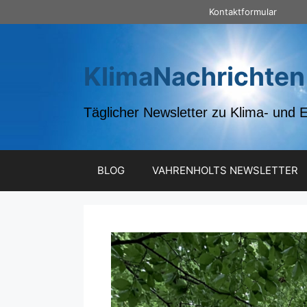
Zum
Kontaktformular
Inhalt
springen
KlimaNachrichten
Täglicher Newsletter zu Klima- und 
BLOG
VAHRENHOLTS NEWSLETTER