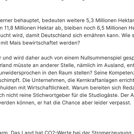
terner behauptet, bedeuten weitere 5,3 Millionen Hektar
 11,8 Millionen Hektar ab, bleiben noch 6,5 Millionen H
ucht wird, damit Deutschland sich ernähren kann. Wie 
 mit Mais bewirtschaftet werden?
r und wird daher auch von einem Nullsummenspiel gesp
rland müsste an anderer Stelle, nämlich im Ausland, en
 unwidersprochen in den Raum stellen? Seine Kompeten
 schimpft. Die Unternehmen, die Kernkraftanlagen errich
chulden mit Wirtschaftlichkeit. Warum bereiten sich Reda
 nicht reine Stichwortgeber für die Studiogäste. Der Au
erden können, er hat die Chance aber leider verpasst.
arm. Das Land hat CO2-Werte bei der Stromerzeugung,