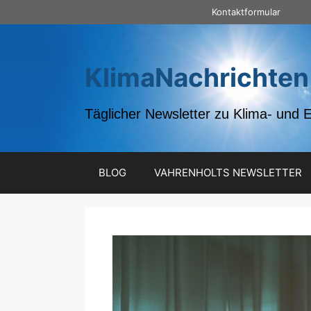
Zum
Kontaktformular
Inhalt
springen
KlimaNachrichten
Täglicher Newsletter zu Klima- und 
BLOG
VAHRENHOLTS NEWSLETTER