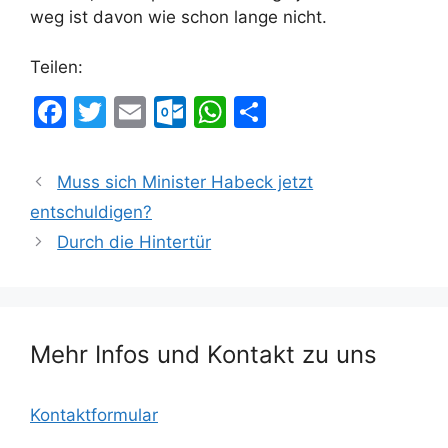
weg ist davon wie schon lange nicht.
Teilen:
F
T
E
O
W
T
a
w
m
ut
h
ei
c
itt
ai
lo
at
le
Muss sich Minister Habeck jetzt
e
er
l
o
s
n
entschuldigen?
b
k.
A
Durch die Hintertür
o
c
p
o
o
p
k
m
Mehr Infos und Kontakt zu uns
Kontaktformular