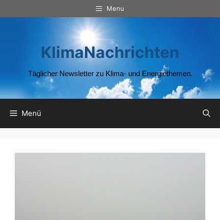
Zum
Menu
Inhalt
springen
KlimaNachrichten
Täglicher Newsletter zu Klima- und Energiethemen.
Menü