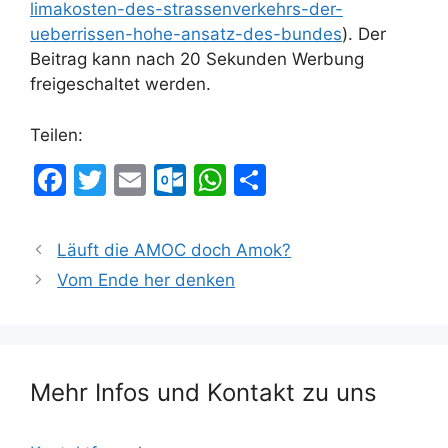
limakosten-des-strassenverkehrs-der-
ueberrissen-hohe-ansatz-des-bundes
). Der
Beitrag kann nach 20 Sekunden Werbung
freigeschaltet werden.
Teilen:
F
T
E
O
W
T
a
w
m
ut
h
ei
c
itt
ai
lo
at
le
Läuft die AMOC doch Amok?
e
er
l
o
s
n
Vom Ende her denken
b
k.
A
o
c
p
o
o
p
Mehr Infos und Kontakt zu uns
k
m