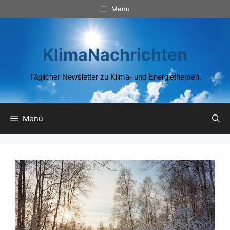
Zum
Menu
Inhalt
springen
KlimaNachrichten
Täglicher Newsletter zu Klima- und Energiethemen.
Menü