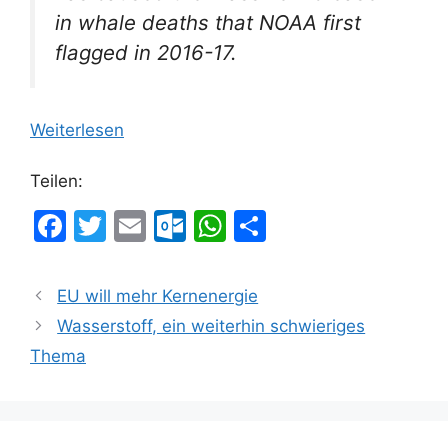
in whale deaths that NOAA first
flagged in 2016-17.
Weiterlesen
Teilen:
F
T
E
O
W
T
a
w
m
ut
h
ei
c
itt
ai
lo
at
le
EU will mehr Kernenergie
e
er
l
o
s
n
Wasserstoff, ein weiterhin schwieriges
b
k.
A
Thema
o
c
p
o
o
p