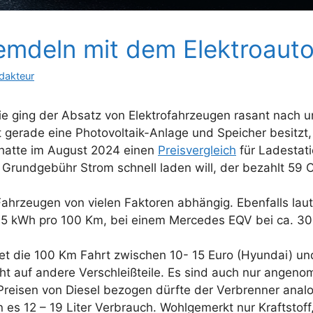
emdeln mit dem Elektroaut
dakteur
 ging der Absatz von Elektrofahrzeugen rasant nach un
 gerade eine Photovoltaik-Anlage und Speicher besitzt,
 hatte im August 2024 einen
Preisvergleich
für Ladestati
Grundgebühr Strom schnell laden will, der bezahlt 59 C
Fahrzeugen von vielen Faktoren abhängig. Ebenfalls lau
5,5 kWh pro 100 Km, bei einem Mercedes EQV bei ca. 3
t die 100 Km Fahrt zwischen 10- 15 Euro (Hyundai) und
ht auf andere Verschleißteile. Es sind auch nur angen
Preisen von Diesel bezogen dürfte der Verbrenner anal
s 12 – 19 Liter Verbrauch. Wohlgemerkt nur Kraftstoff