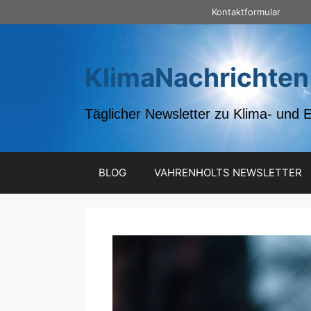
Zum
Kontaktformular
Inhalt
springen
KlimaNachrichten
Täglicher Newsletter zu Klima- und 
BLOG
VAHRENHOLTS NEWSLETTER