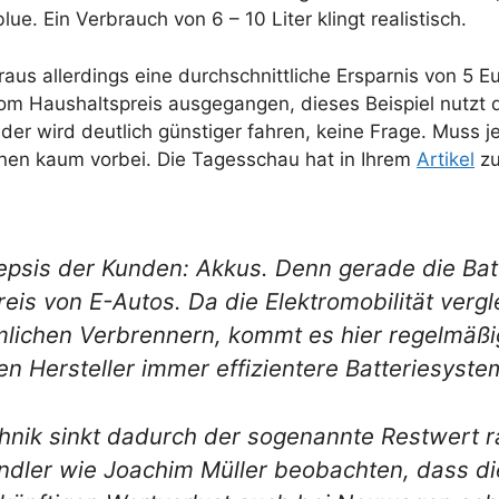
e. Ein Verbrauch von 6 – 10 Liter klingt realistisch.
us allerdings eine durchschnittliche Ersparnis von 5 Euro
vom Haushaltspreis ausgegangen, dieses Beispiel nutzt
der wird deutlich günstiger fahren, keine Frage. Muss 
nen kaum vorbei. Die Tagesschau hat in Ihrem
Artikel
zu
kepsis der Kunden: Akkus. Denn gerade die Bat
is von E-Autos. Da die Elektromobilität vergle
mlichen Verbrennern, kommt es hier regelmäßi
n Hersteller immer effizientere Batteriesyste
chnik sinkt dadurch der sogenannte Restwert ra
ndler wie Joachim Müller beobachten, dass d